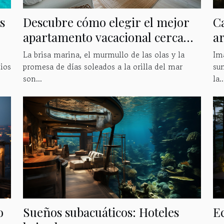
s
Descubre cómo elegir el mejor
Ca
apartamento vacacional cerca
ar
del mar
La brisa marina, el murmullo de las olas y la
Ima
cios
promesa de días soleados a la orilla del mar
su
son...
la..
o
Sueños subacuáticos: Hoteles
E