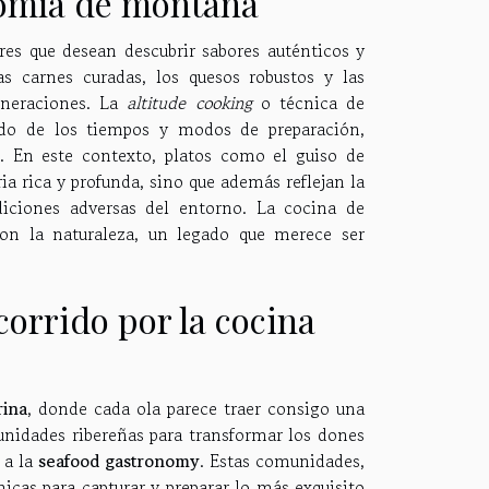
nomía de montaña
es que desean descubrir sabores auténticos y
las carnes curadas, los quesos robustos y las
eneraciones. La
altitude cooking
o técnica de
ndo de los tiempos y modos de preparación,
o. En este contexto, platos como el guiso de
ia rica y profunda, sino que además reflejan la
iciones adversas del entorno. La cocina de
on la naturaleza, un legado que merece ser
orrido por la cocina
rina
, donde cada ola parece traer consigo una
unidades ribereñas para transformar los dones
 a la
seafood gastronomy
. Estas comunidades,
nicas para capturar y preparar lo más exquisito