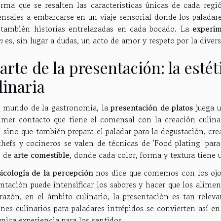
orma que se resalten las características únicas de cada regió
nsales a embarcarse en un viaje sensorial donde los paladar
 también historias entrelazadas en cada bocado. La
experim
n
es, sin lugar a dudas, un acto de amor y respeto por la div
 arte de la presentación: la esté
linaria
l mundo de la gastronomía, la
presentación de platos
juega u
rimer contacto que tiene el comensal con la creación culinar
, sino que también prepara el paladar para la degustación, c
chefs y cocineros se valen de técnicas de 'Food plating' para
s de
arte comestible
, donde cada color, forma y textura tiene 
sicología de la percepción
nos dice que comemos con los ojos
entación puede intensificar los sabores y hacer que los alime
razón, en el ámbito culinario, la presentación es tan relevan
nes culinarios para paladares intrépidos se convierten así e
nica experiencia para los sentidos.