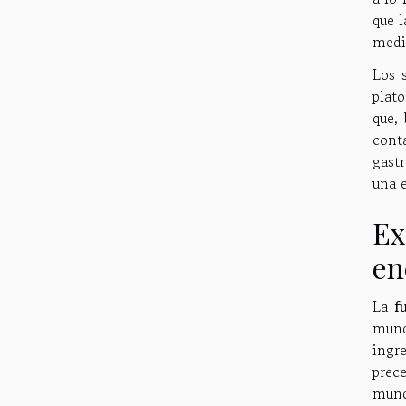
que l
medi
Los 
plat
que,
cont
gast
una e
Ex
en
La
f
mund
ingre
prec
mund