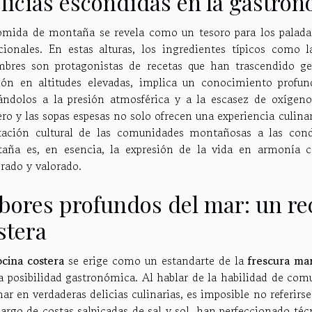
licias escondidas en la gastro
omida de montaña se revela como un tesoro para los paladar
icionales. En estas alturas, los ingredientes típicos como 
mbres son protagonistas de recetas que han trascendido g
ión en altitudes elevadas, implica un conocimiento profu
tándolos a la presión atmosférica y a la escasez de oxígen
ro y las sopas espesas no solo ofrecen una experiencia culinar
tación cultural de las comunidades montañosas a las cond
aña es, en esencia, la expresión de la vida en armonía c
rado y valorado.
bores profundos del mar: un rec
stera
ocina costera
se erige como un estandarte de la
frescura ma
a posibilidad gastronómica. Al hablar de la habilidad de com
ar en verdaderas delicias culinarias, es imposible no referirse
largo de costas salpicadas de sal y sol, han perfeccionado téc