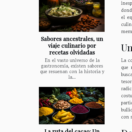
ines
dond
el e
culin
memo
Sabores ancestrales, un
Un
viaje culinario por
recetas olvidadas
En el vasto universo de la
La c
gastronomía, existen sabores
que 
que resuenan con la historia y
busc
la...
tesor
radic
cost
part
bulli
con s
La ruta del cacao: Un