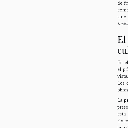
de f
come
sino
fusio
El
cu
En e
el p
vista
Los 
obra
La
p
pres
esta 
rinco
una ú