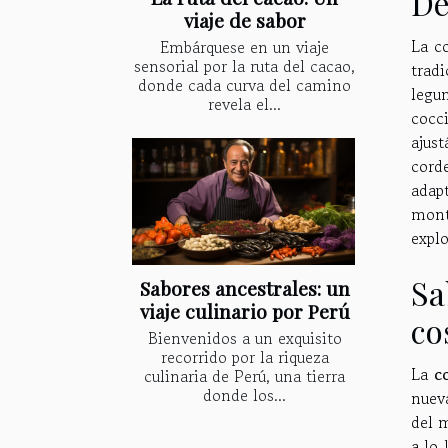
De
viaje de sabor
La c
Embárquese en un viaje
sensorial por la ruta del cacao,
trad
donde cada curva del camino
legu
revela el...
cocc
ajus
corde
adap
mont
explo
Sa
Sabores ancestrales: un
viaje culinario por Perú
co
Bienvenidos a un exquisito
recorrido por la riqueza
La
c
culinaria de Perú, una tierra
donde los...
nuev
del m
a lo 