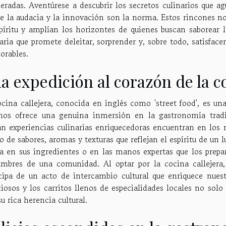
peradas. Aventúrese a descubrir los secretos culinarios que a
e la audacia y la innovación son la norma. Estos rincones no
spíritu y amplían los horizontes de quienes buscan saborear 
aria que promete deleitar, sorprender y, sobre todo, satisface
rables.
a expedición al corazón de la co
ocina callejera, conocida en inglés como 'street food', es u
nos ofrece una genuina inmersión en la gastronomía tradi
an experiencias culinarias enriquecedoras encuentran en los
o de sabores, aromas y texturas que reflejan el espíritu de un l
a en sus ingredientes o en las manos expertas que los prepar
umbres de una comunidad. Al optar por la cocina callejera, 
icipa de un acto de intercambio cultural que enriquece nu
ciosos y los carritos llenos de especialidades locales no sol
u rica herencia cultural.