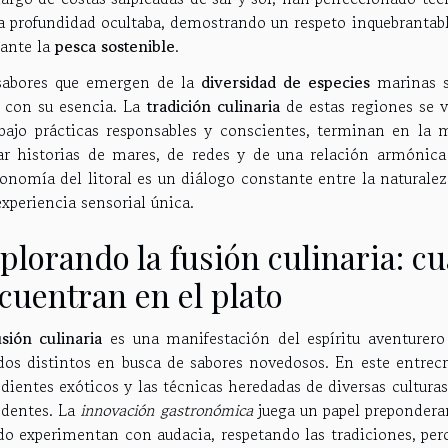
a profundidad ocultaba, demostrando un respeto inquebrantabl
ante la
pesca sostenible
.
sabores que emergen de la
diversidad de especies
marinas s
o con su esencia. La
tradición culinaria
de estas regiones se v
 bajo prácticas responsables y conscientes, terminan en la 
ar historias de mares, de redes y de una relación armónica
ronomía del litoral es un diálogo constante entre la natural
xperiencia sensorial única.
plorando la fusión culinaria: cu
cuentran en el plato
usión culinaria
es una manifestación del espíritu aventurero
os distintos en busca de sabores novedosos. En este entrec
dientes exóticos y las técnicas heredadas de diversas cultura
edentes. La
innovación gastronómica
juega un papel prepondera
o experimentan con audacia, respetando las tradiciones, pe